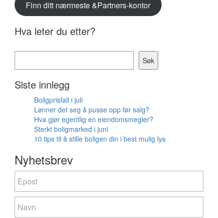
Finn ditt nærmeste &Partners-kontor
Hva leter du etter?
Søk
Siste innlegg
Boligprisfall i juli
Lønner det seg å pusse opp før salg?
Hva gjør egentlig en eiendomsmegler?
Sterkt boligmarked i juni
10 tips til å stille boligen din i best mulig lys
Nyhetsbrev
Nyhetsbrev
If
you
are
human,
leave