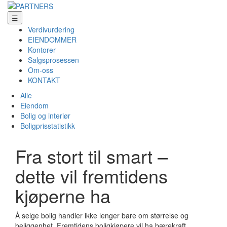
☰
Verdivurdering
EIENDOMMER
Kontorer
Salgsprosessen
Om-oss
KONTAKT
Alle
Eiendom
Bolig og interiør
Boligprisstatistikk
Fra stort til smart –
dette vil fremtidens
kjøperne ha
Å selge bolig handler ikke lenger bare om størrelse og
beliggenhet. Fremtidens boligkjøpere vil ha bærekraft,