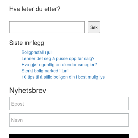
Hva leter du etter?
Søk
Siste innlegg
Boligprisfall i juli
Lønner det seg å pusse opp før salg?
Hva gjør egentlig en eiendomsmegler?
Sterkt boligmarked i juni
10 tips til å stille boligen din i best mulig lys
Nyhetsbrev
Nyhetsbrev
If
you
are
human,
leave
this
field