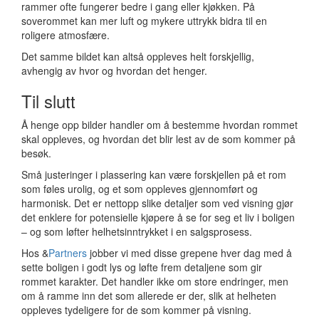
rammer ofte fungerer bedre i gang eller kjøkken. På
soverommet kan mer luft og mykere uttrykk bidra til en
roligere atmosfære.
Det samme bildet kan altså oppleves helt forskjellig,
avhengig av hvor og hvordan det henger.
Til slutt
Å henge opp bilder handler om å bestemme hvordan rommet
skal oppleves, og hvordan det blir lest av de som kommer på
besøk.
Små justeringer i plassering kan være forskjellen på et rom
som føles urolig, og et som oppleves gjennomført og
harmonisk. Det er nettopp slike detaljer som ved visning gjør
det enklere for potensielle kjøpere å se for seg et liv i boligen
– og som løfter helhetsinntrykket i en salgsprosess.
Hos &
Partners
jobber vi med disse grepene hver dag med å
sette boligen i godt lys og løfte frem detaljene som gir
rommet karakter. Det handler ikke om store endringer, men
om å ramme inn det som allerede er der, slik at helheten
oppleves tydeligere for de som kommer på visning.