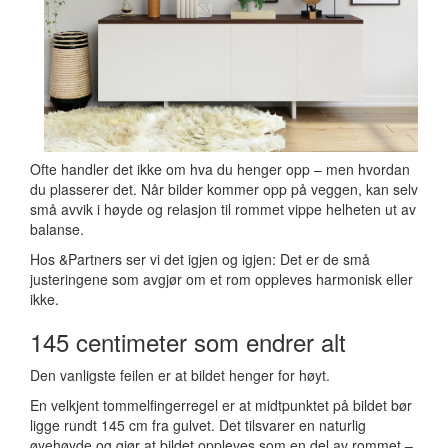
Ofte handler det ikke om hva du henger opp – men hvordan
du plasserer det. Når bilder kommer opp på veggen, kan selv
små avvik i høyde og relasjon til rommet vippe helheten ut av
balanse.
Hos &Partners ser vi det igjen og igjen: Det er de små
justeringene som avgjør om et rom oppleves harmonisk eller
ikke.
145 centimeter som endrer alt
Den vanligste feilen er at bildet henger for høyt.
En velkjent tommelfingerregel er at midtpunktet på bildet bør
ligge rundt 145 cm fra gulvet. Det tilsvarer en naturlig
øyehøyde og gjør at bildet oppleves som en del av rommet –