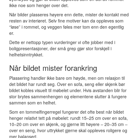
ikke noe som henger over det.
Når bilder plasseres høyere enn dette, mister de kontakt med
resten av interiøret. Selv fine motiver kan da oppleves som
“løse” i rommet, og veggen føles mer tom enn den egentlig
er.
Dette er nettopp typen vurderinger vi ofte jobber med i
boligpresentasjoner, der små grep gjør stor forskjell i
helhetsinntrykket.
Når bildet mister forankring
Plassering handler ikke bare om høyde, men om relasjon til
det bildet har rundt seg. Over en sofa, seng eller skjenk bør
bildet kobles visuelt til møbelet under. Hvis avstanden blir for
stor brytes sammenhengen og elementene slutter å fungere
sammen som en helhet.
Som en tommelfingerregel fungerer det ofte best når bildet
henger relativt tett på møbelet: rundt 15–25 cm over en sofa,
10–20 cm over en skjenk, og gjerne litt høyere – 20–35 cm –
over en seng, hvor uttrykket gjerne skal oppleves roligere og
mer balansert.